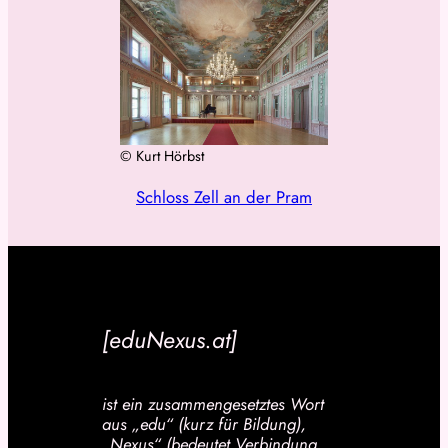
© Kurt Hörbst
Schloss Zell an der Pram
[eduNexus.at]
ist ein zusammengesetztes Wort
aus „edu“ (kurz für Bildung),
„Nexus“ (bedeutet Verbindung